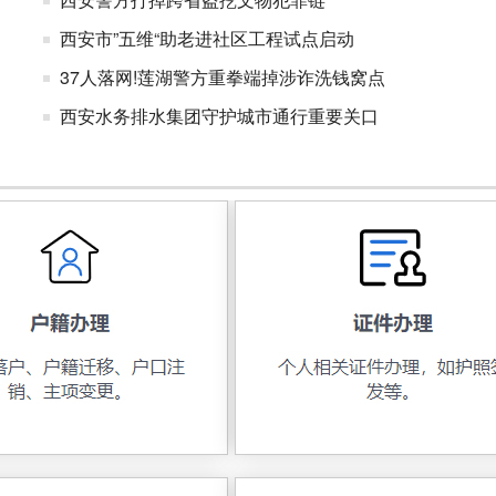
西安市”五维“助老进社区工程试点启动
37人落网!莲湖警方重拳端掉涉诈洗钱窝点
西安水务排水集团守护城市通行重要关口